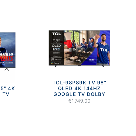
TCL-98P89K TV 98"
5" 4K
QLED 4K 144HZ
 TV
GOOGLE TV DOLBY
€1,749.00