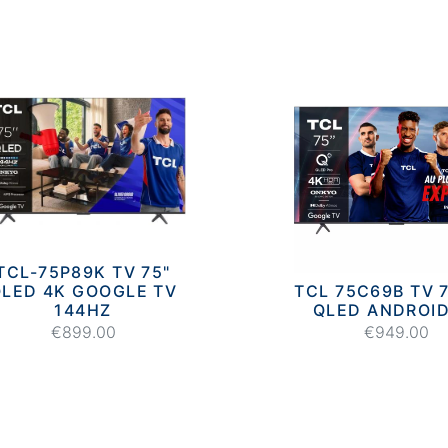
TCL-75P89K TV 75"
LED 4K GOOGLE TV
TCL 75C69B TV 7
144HZ
QLED ANDROID
€899.00
€949.00