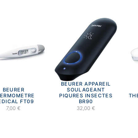
BEURER APPAREIL
BEURER
SOULAGEANT
HERMOMETRE
PIQURES INSECTES
TH
DICAL FT09
BR90
7,00 €
32,00 €