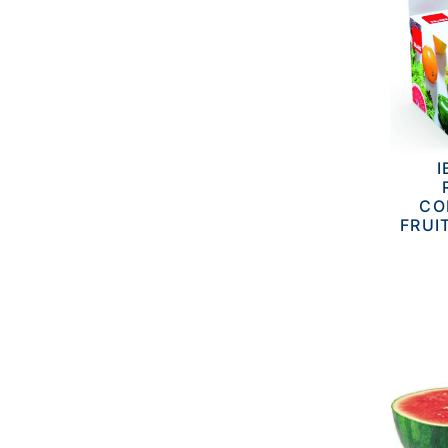
I
CO
FRUI