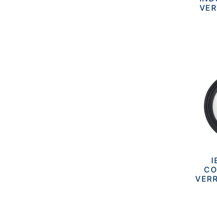
VER
I
CO
VERR