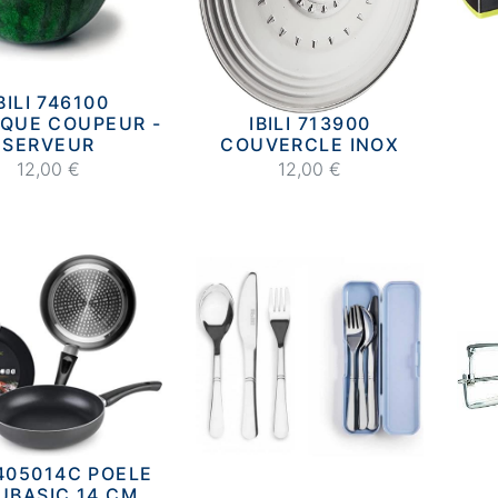
BILI 746100
QUE COUPEUR -
IBILI 713900
SERVEUR
COUVERCLE INOX
12,00 €
12,00 €
 405014C POELE
UBASIC 14 CM