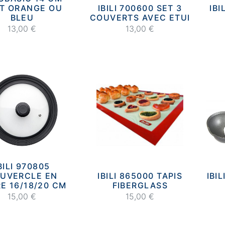
T ORANGE OU
IBILI 700600 SET 3
IBI
BLEU
COUVERTS AVEC ETUI
13,00 €
13,00 €
BILI 970805
UVERCLE EN
IBILI 865000 TAPIS
IBI
E 16/18/20 CM
FIBERGLASS
15,00 €
15,00 €