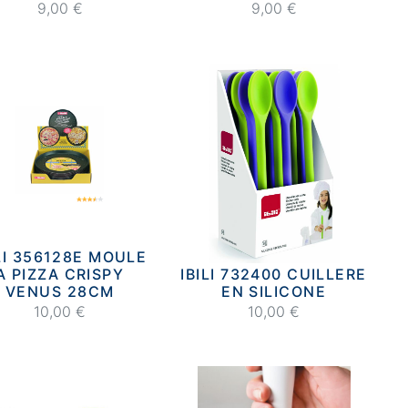
9,00 €
9,00 €
ILI 356128E MOULE
A PIZZA CRISPY
IBILI 732400 CUILLERE
VENUS 28CM
EN SILICONE
10,00 €
10,00 €