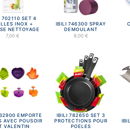
I 702110 SET 4
ILLES INOX +
IBILI 746300 SPRAY
SE NETTOYAGE
DEMOULANT
7,00 €
8,00 €
 732900 EMPORTE
IBILI 782650 SET 3
S AVEC POUSOIR
PROTECTIONS POUR
IB
T VALENTIN
POELES